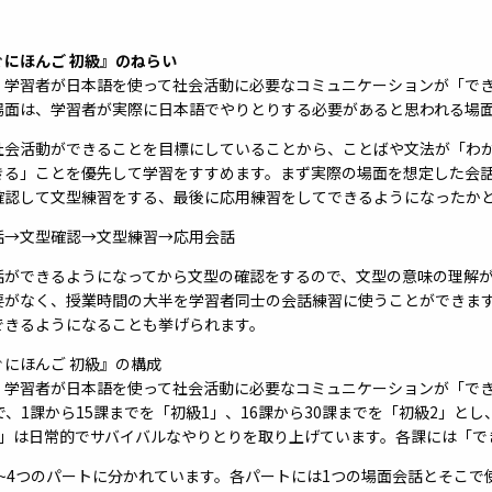
ぐにほんご 初級』のねらい
、学習者が日本語を使って社会活動に必要なコミュニケーションが「で
場面は、学習者が実際に日本語でやりとりする必要があると思われる場
社会活動ができることを目標にしていることから、ことばや文法が「わ
きる」ことを優先して学習をすすめます。まず実際の場面を想定した会話
確認して文型練習をする、最後に応用練習をしてできるようになったか
話→文型確認→文型練習→応用会話
話ができるようになってから文型の確認をするので、文型の意味の理解
要がなく、授業時間の大半を学習者同士の会話練習に使うことができま
できるようになることも挙げられます。
ぐにほんご 初級』の構成
、学習者が日本語を使って社会活動に必要なコミュニケーションが「で
で、1課から15課までを「初級1」、16課から30課までを「初級2」と
1」は日常的でサバイバルなやりとりを取り上げています。各課には「で
2~4つのパートに分かれています。各パートには1つの場面会話とそこ