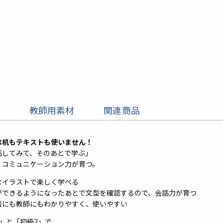
教師用素材
関連商品
は机もテキストも使いません！
話してみて、そのあとで学ぶ」
、コミュニケーション力が育つ。
富なイラストで楽しく学べる
会話ができるようになったあとで文型を確認するので、会話力が育つ
習者にも教師にもわかりやすく、使いやすい
」と「初級2」で