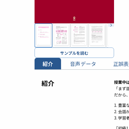
サンプルを読む
紹介
音声データ
正誤表
紹介
授業中
「まず
だから
1. 豊
2. 
3. 学
「初級1