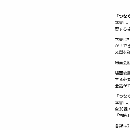
『つな
本書は
習する
本書は
が「で
文型を
場面会
場面会
する必
会話が
『つな
本書は
全30課
「初級
各課は