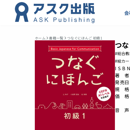
会
ホーム
書籍一覧
つなぐにほんご 初級1
つな
#総合教
#絵カ
I S B
著 者
発売日：
規 格： 
価 格
音 声