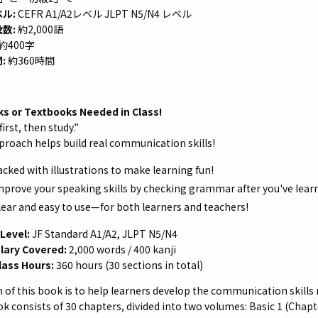
ル:
CEFR A1/A2レベル JLPT N5/N4 レベル
数:
約2,000語
約400字
:
約360時間
s or Textbooks Needed in Class!
irst, then study.”
proach helps build real communication skills!
acked with illustrations to make learning fun!
mprove your speaking skills by checking grammar after you've lea
lear and easy to use—for both learners and teachers!
 Level:
JF Standard A1/A2, JLPT N5/N4
lary Covered:
2,000 words / 400 kanji
lass Hours:
360 hours (30 sections in total)
 of this book is to help learners develop the communication skills n
k consists of 30 chapters, divided into two volumes: Basic 1 (Chapt