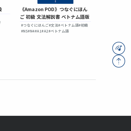
級
《Amazon POD》つなぐにほん
つなぐにほんご
ご 初級 文法解説書 ベトナム語版
ック
き
#つなぐにほんご
#文法
#ベトナム語
#初級
#つなぐにほんご
#聴解
#初級
#N5
#
#N5
#N4
#A1
#A2
#ベトナム語
#補助教材あり
#