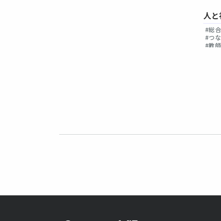
級1 ワークブ
つなぐにほんご 初級2
人と
#総合教材
#メインテキスト
#総
#つなぐにほんご
#初級
#N5
#N4
#A1
#A2
#つ
クブック
#文法
#補助教材あり
#絵カードあり
#教
#A2
#教師用ガイドあり
#音声付き
き