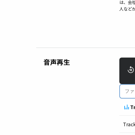
は、会
人など
音声再生
T
Trac