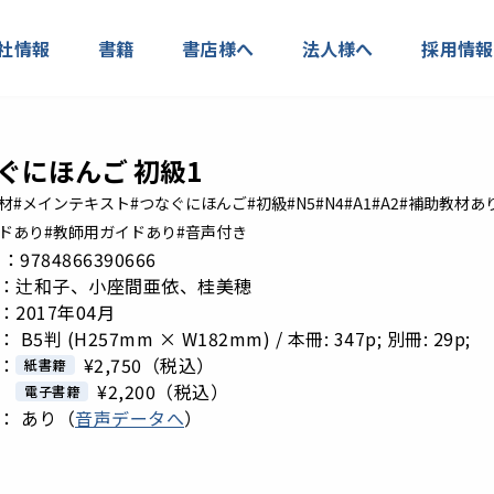
社情報
書籍
書店様へ
法人様へ
採用情報
ぐにほんご 初級1
材
#メインテキスト
#つなぐにほんご
#初級
#N5
#N4
#A1
#A2
#補助教材あ
ードあり
#教師用ガイドあり
#音声付き
 N：9784866390666
：辻和子、小座間亜依、桂美穂
2017年04月
B5判 (H257mm × W182mm) / 本冊: 347p; 別冊: 29p;
：
¥2,750
（税込）
紙書籍
¥2,200
（税込）
電子書籍
： あり（
音声データへ
）