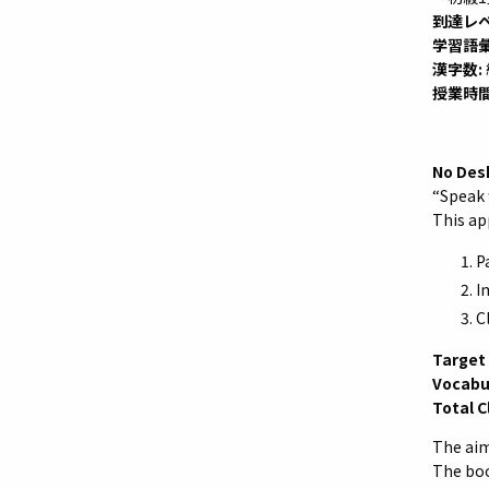
到達レベ
学習語彙
漢字数:
授業時間
No Desk
“Speak f
This ap
P
I
C
Target
Vocabu
Total C
The aim
The boo