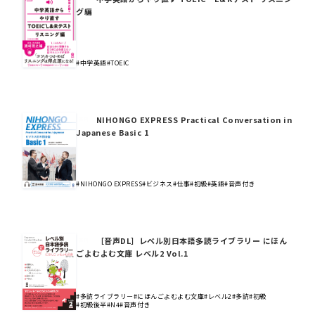
グ編
#中学英語
#TOEIC
NIHONGO EXPRESS Practical Conversation in
Japanese Basic 1
#NIHONGO EXPRESS
#ビジネス
#仕事
#初級
#英語
#音声付き
［音声DL］レベル別日本語多読ライブラリー にほん
ごよむよむ文庫 レベル2 Vol.1
#多読ライブラリー
#にほんごよむよむ文庫
#レベル2
#多読
#初級
#初級後半
#N4
#音声付き