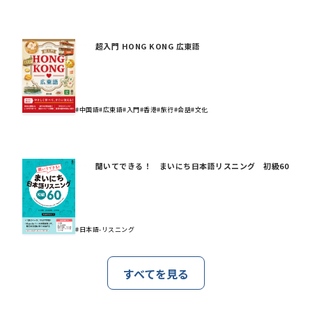
超入門 HONG KONG 広東語
#中国語
#広東語
#入門
#香港
#旅行
#会話
#文化
聞いてできる！ まいにち日本語リスニング 初級60
#日本語-リスニング
すべてを見る