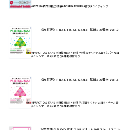
#韓国語
#韓国語能力試験
#TOPIK
#TOPIK2
#作文
#ライティング
《改訂版》PRACTICAL KANJI 基礎500漢字 Vol.2
#PRACTICAL KANJI
#初級
#N5
#N4
#漢字
#英語
#ベトナム語
#ネパール語
#ミャンマー語
#音声付き
#補助教材あり
《改訂版》PRACTICAL KANJI 基礎500漢字 Vol.1
#PRACTICAL KANJI
#初級
#N5
#N4
#漢字:英語
#ベトナム語
#ネパール語
#ミャンマー語
#音声付き
#補助教材あり
中学英語からやり直す TOEIC® L＆Rテスト リスニン