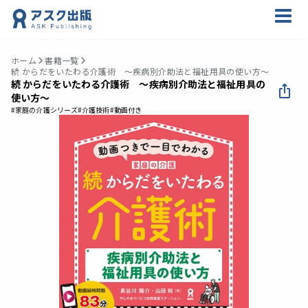
ホーム
書籍一覧
続 からだをいたわる介護術 ～疾病別介助法と福祉用具の使い方～
続 からだをいたわる介護術 ～疾病別介助法と福祉用具の
使い方～
#家庭の介護シリーズ
#介護技術
#動画付き