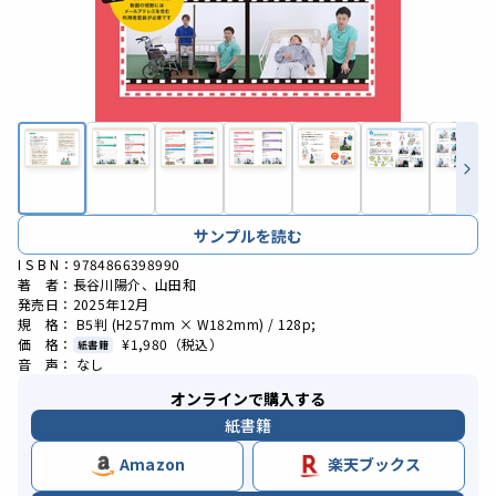
サンプルを読む
I S B N：9784866398990
著 者：長谷川陽介、山田和
発売日：2025年12月
規 格： B5判 (H257mm × W182mm) / 128p;
価 格：
¥1,980
（税込）
紙書籍
音 声： なし
オンラインで購入する
紙書籍
Amazon
楽天ブックス