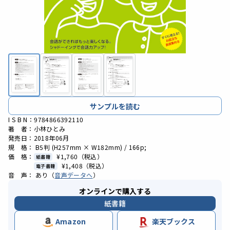
サンプルを読む
I S B N：9784866392110
著 者：小林ひとみ
発売日：2018年06月
規 格： B5判 (H257mm × W182mm) / 166p;
価 格：
¥1,760
（税込）
紙書籍
¥1,408
（税込）
電子書籍
音 声： あり（
音声データへ
）
オンラインで購入する
紙書籍
Amazon
楽天ブックス