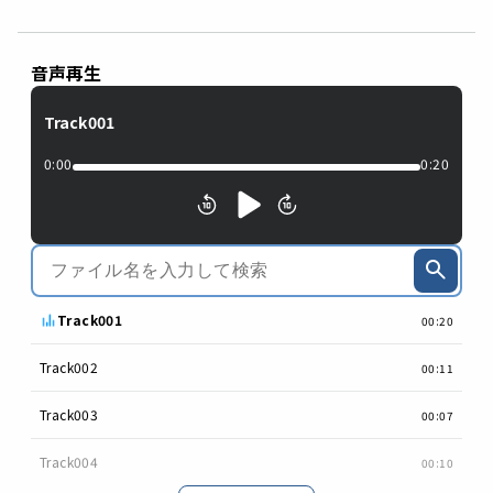
音声再生
Track001
0:00
0:20
Track001
00:20
Track002
00:11
Track003
00:07
Track004
00:10