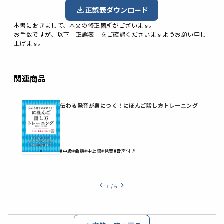
正誤表ダウンロード
本書におきまして、本文の修正箇所がございます。
お手数ですが、以下「正誤表」をご確認くださいますようお願い申し
上げます。
関連商品
書
伝わる発音が身につく！にほんご話し方トレーニング
#中級
#会話
#中上級
#発音
#音声付き
1
/
6