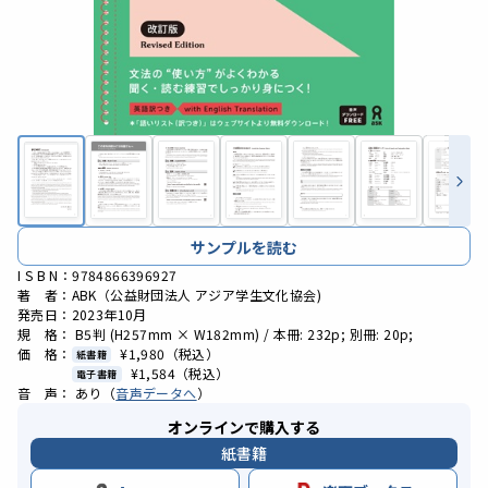
サンプルを読む
I S B N：9784866396927
著 者：ABK（公益財団法人 アジア学生文化協会)
発売日：2023年10月
規 格： B5判 (H257mm × W182mm) / 本冊: 232p; 別冊: 20p;
価 格：
¥1,980
（税込）
紙書籍
¥1,584
（税込）
電子書籍
音 声： あり（
音声データへ
）
オンラインで購入する
紙書籍