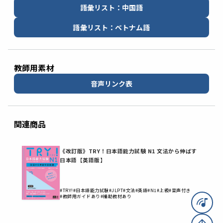
語彙リスト：中国語
語彙リスト：ベトナム語
教師用素材
音声リンク表
関連商品
《改訂版》TRY！日本語能力試験 N1 文法から伸ばす
日本語【英語版】
#TRY!
#日本語能力試験
#JLPT
#文法
#英語
#N1
#上級
#音声付き
#教師用ガイドあり
#補助教材あり