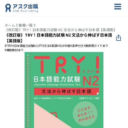
ホーム
書籍一覧
《改訂版》TRY！日本語能力試験 N2 文法から伸ばす日本語【英語版】
《改訂版》TRY！日本語能力試験 N2 文法から伸ばす日本語
【英語版】
#TRY!
#日本語能力試験
#JLPT
#文法
#英語
#N2
#中級
#音声付き
#教師用ガイドあり
#補助教材あり