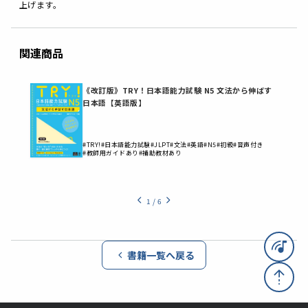
上げます。
関連商品
《改訂版》TRY！日本語能力試験 N5 文法から伸ばす
日本語【英語版】
#TRY!
#日本語能力試験
#JLPT
#文法
#英語
#N5
#初級
#音声付き
#教師用ガイドあり
#補助教材あり
1
/
6
書籍一覧へ戻る