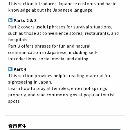
This
section
introduces
Japanese
customs
and
basic
knowledge
about
the
Japanese
language.
Parts
2 &
3
Part
2
covers
useful
phrases
for
survival
situations,
such
as
those
at
convenience
stores,
restaurants,
and
hospitals.
Part
3
offers
phrases
for
fun
and
natural
communication
in
Japanese,
including
self-
introductions,
social
media,
and
dating.
Part
4
This
section
provides
helpful
reading
material
for
sightseeing
in
Japan.
Learn
how
to
pray
at
temples,
enter
hot
springs
properly,
and
read
common
signs
at
popular
tourist
spots.
音声再生