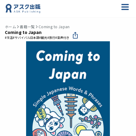
ホーム
書籍一覧
Coming to Japan
Coming to Japan
#生活
#サバイバル日本語
#観光
#旅行
#音声付き