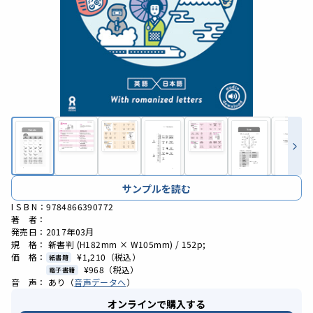
サンプルを読む
I S B N：9784866390772
著 者：
発売日：2017年03月
規 格： 新書判 (H182mm × W105mm) / 152p;
価 格：
¥1,210
（税込）
紙書籍
¥968
（税込）
電子書籍
音 声： あり（
音声データへ
）
オンラインで購入する