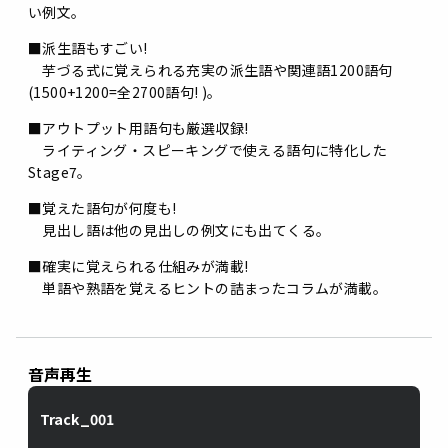
い例文。
■派生語もすごい!
芋づる式に覚えられる充実の派生語や関連語1200語句
(1500+1200=全2700語句! )。
■アウトプット用語句も厳選収録!
ライティング・スピーキングで使える語句に特化した
Stage7。
■覚えた語句が何度も!
見出し語は他の見出しの例文にも出てくる。
■確実に覚えられる仕組みが満載!
単語や熟語を覚えるヒントの詰まったコラムが満載。
音声再生
Track_001