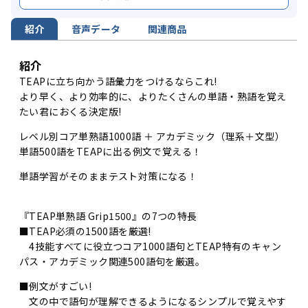
紹介
音声データ
関連商品
紹介
TEAPに立ち向かう語彙力をつけるならこれ!
より早く、より効率的に、よりたくさんの単語・熟語を覚え
たい君におくる決定版!
レベル別コア単熟語1000語 ＋ アカデミック（理系＋文型）
単語500語をTEAPに出る例文で覚える！
単語学習がそのままテスト対策になる！
『TEAP単熟語 Grip1500』の7つの特長
■TEAP必須の1500語を厳選!
4技能すべてに役立つコア1000語句とTEAP特有のキャン
パス・アカデミック関連500語句を厳選。
■例文がすごい!
文の中で語句が理解できるようになるシンプルで覚えやす