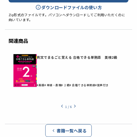
ダウンロードファイルの使い方
Zip形式のファイルです。パソコンへダウンロードしてご利用いただくのに
向いています。
関連商品
例文でまるごと覚える 合格できる単熟語 英検2級
#英検
# 単語・表現
# ２級
# 合格できる単熟語
#音声付き
1
/
6
書籍一覧へ戻る