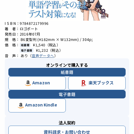
I S B N：9784872179996
著 者：ロゴポート
発売日：2016年07月
規 格： B6変型判 (H182mm × W132mm) / 304p;
価 格：
¥1,540
（税込）
紙書籍
¥1,232
（税込）
電子書籍
音 声： あり（
音声データへ
）
オンラインで購入する
紙書籍
Amazon
楽天ブックス
電子書籍
Amazon Kindle
法人契約
資料請求・お問い合わせ