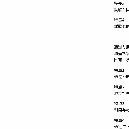
特長3
試験と
特長4
試験と
通过与
涵盖初
附有一
特点1
通过不
特点2
通过“
特点3
利用与
特点4
通过与