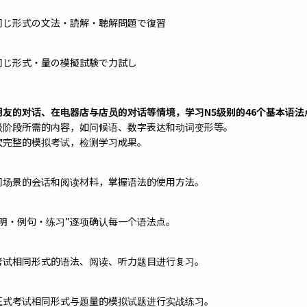
同じ形式の文法・読解・聴解問題で復習
同じ形式・量の模擬試験で力試し
朋友的对话、在电器店与店员的对话等情境，学习N5级别的46个基本语法
级阶段所需的内容，如问候语、数字表达和动词变形等。
次完整的模拟考试，检测学习成果。
同场景的会话和阅读材料，掌握语法的使用方法。
说明・例句・练习”逐项确认每一个语法点。
考试相同形式的语法、阅读、听力题目进行复习。
正式考试相同形式与题量的模拟试题进行实战练习。