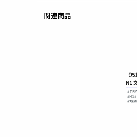
関連商品
《改訂新版》TRY！日本語能力試
験 N1 文法か
《改
験 N5 文法から伸ばす日本語 【ベ
中国語版】
N1
トナム語版】
版】
#TRY!
#日本語能力試験
#JLPT
#文法
#TRY
#JLPT
#文法
#ベトナム語
#N5
#初級
#音声付き
#N1
付き
#教師用ガイドあり
#補助教材あり
#補
助教材あり