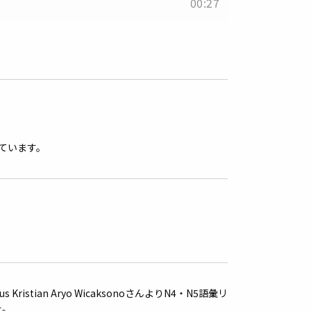
00:27
ています。
s Kristian Aryo WicaksonoさんよりN4・N5語彙リ
た。