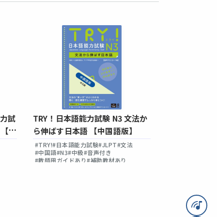
能力試
TRY！日本語能力試験 N3 文法か
TRY！日本語
 【ベ
ら伸ばす日本語 【中国語版】
ら伸ばす日本
#TRY!
#日本語能力試験
#JLPT
#文法
#TRY!
#日本語能
#中国語
#N3
#中級
#音声付き
#中国語
#N4
#初
#教師用ガイドあり
#補助教材あり
#教師用ガイドあ