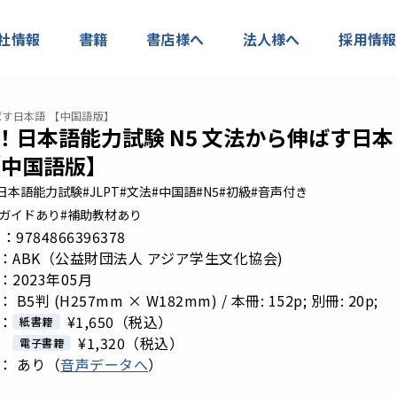
社情報
書籍
書店様へ
法人様へ
採用情報
ばす日本語 【中国語版】
Y！日本語能力試験 N5 文法から伸ばす日本
【中国語版】
#日本語能力試験
#JLPT
#文法
#中国語
#N5
#初級
#音声付き
用ガイドあり
#補助教材あり
 N：9784866396378
：ABK（公益財団法人 アジア学生文化協会)
2023年05月
B5判 (H257mm × W182mm) / 本冊: 152p; 別冊: 20p;
：
¥1,650
（税込）
紙書籍
¥1,320
（税込）
電子書籍
： あり（
音声データへ
）