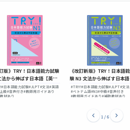
訂版》TRY！日本語能力試験
《改訂新版》TRY！日本語
 文法から伸ばす日本語【英語
験 N3 文法から伸ばす日本語
トナム語版】
!
#日本語能力試験
#JLPT
#文法
#英語
#TRY!
#日本語能力試験
#JLPT
#文法
#上級
#音声付き
#教師用ガイドあり
#ベトナム語
#N3
#中級
#音声付き
助教材あり
#教師用ガイドあり
#補助教材あり
1
/
6