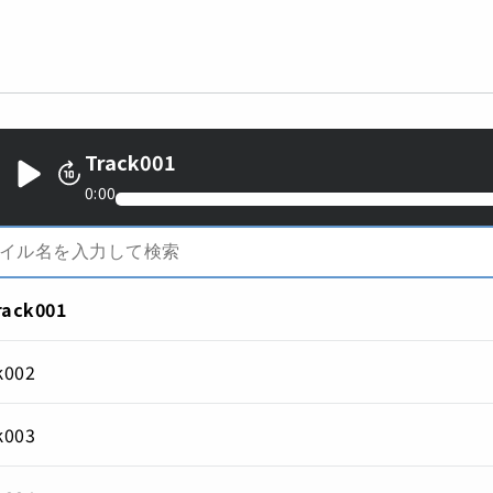
Track001
0:00
rack001
k002
k003