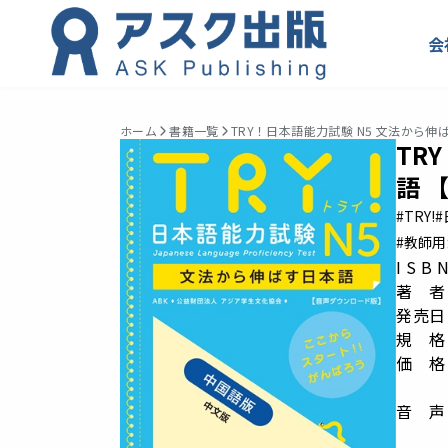
会
ホーム
書籍一覧
TRY！日本語能力試験 N5 文法から伸
TR
語 
#TRY!
#教師
I S B
著 者
発売日：
規 格： 
価 格
音 声