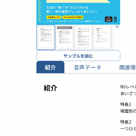
サンプルを読む
紹介
音声データ
関連情
紹介
N5レ
あいさ
特長1
場面別
特長2
一つひ