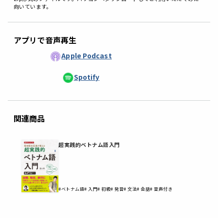
向いています。
アプリで音声再生
Apple Podcast
Spotify
関連商品
超実践的ベトナム語入門
#ベトナム語
# 入門
# 初級
# 発音
# 文法
# 会話
# 音声付き