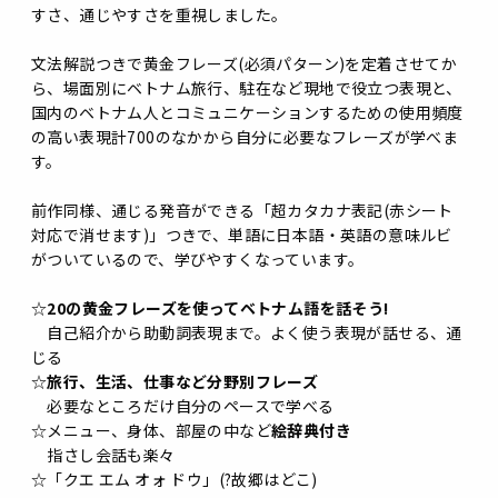
すさ、通じやすさを重視しました。
文法解説つきで黄金フレーズ(必須パターン)を定着させてか
ら、場面別にベトナム旅行、駐在など現地で役立つ表現と、
国内のベトナム人とコミュニケーションするための使用頻度
の高い表現計700のなかから自分に必要なフレーズが学べま
す。
前作同様、通じる発音ができる「超カタカナ表記(赤シート
対応で消せます)」つきで、単語に日本語・英語の意味ルビ
がついているので、学びやすくなっています。
☆
20の黄金フレーズを使ってベトナム語を話そう!
自己紹介から助動詞表現まで。よく使う表現が話せる、通
じる
☆
旅行、生活、仕事など分野別フレーズ
必要なところだけ自分のペースで学べる
☆メニュー、身体、部屋の中など
絵辞典付き
指さし会話も楽々
☆「クエ エム オォ ドウ」(?故郷はどこ)