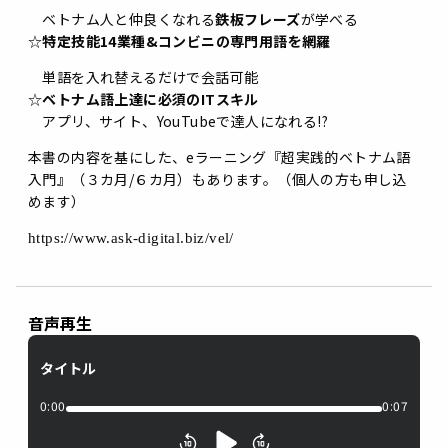
ベトナム人と仲良くなれる
鉄板フレーズ
が学べる
☆
特定技能14業種&コンビニの専門用語を網羅
単語を入れ替えるだけで会話可能
☆
ベトナム語上達に必須のITスキル
アプリ、サイト、YouTubeで達人になれる!?
本書の内容を基にした、
e
ラーニング『超実践的ベトナム語
入門』（３カ月
/
６カ月）もあります。（個人の方も申し込
めます）
https://www.ask-digital.biz/vel/
音声再生
タイトル
0:00
0:07