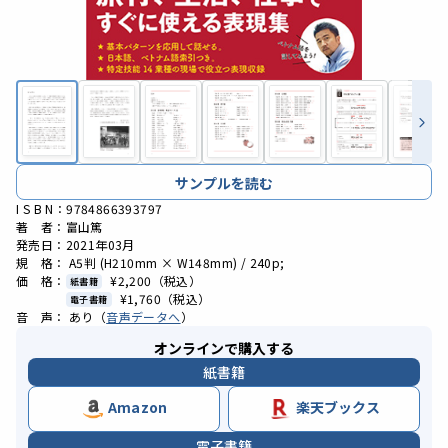
サンプルを読む
I S B N：9784866393797
著 者：富山篤
発売日：2021年03月
規 格： A5判 (H210mm × W148mm) / 240p;
価 格：
¥2,200
（税込）
紙書籍
¥1,760
（税込）
電子書籍
音 声： あり（
音声データへ
）
オンラインで購入する
紙書籍
Amazon
楽天ブックス
電子書籍