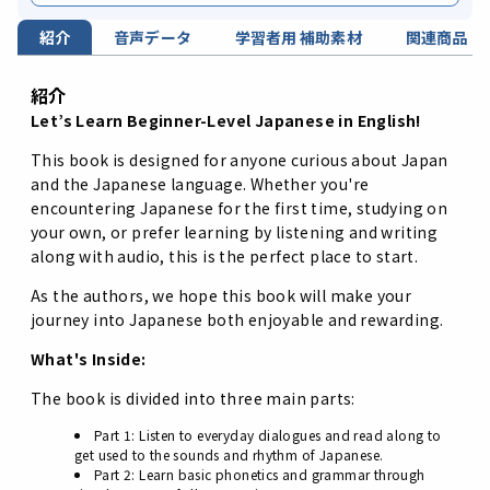
紹介
音声データ
学習者用 補助素材
関連商品
紹介
Let’s Learn Beginner-Level Japanese in English!
This book is designed for anyone curious about Japan
and the Japanese language. Whether you're
encountering Japanese for the first time, studying on
your own, or prefer learning by listening and writing
along with audio, this is the perfect place to start.
As the authors, we hope this book will make your
journey into Japanese both enjoyable and rewarding.
What's Inside:
The book is divided into three main parts:
Part 1: Listen to everyday dialogues and read along to
get used to the sounds and rhythm of Japanese.
Part 2: Learn basic phonetics and grammar through