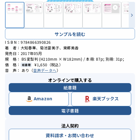
サンプルを読む
I S B N：9784866390826
著 者：大知春華、菊池富美子、東郷美香
発売日：2017年05月
規 格： B5変型判 (H210mm × W182mm) / 本冊: 87p; 別冊: 31p;
価 格：
¥1,650
（税込）
紙書籍
音 声： あり（
音声データへ
）
オンラインで購入する
紙書籍
Amazon
楽天ブックス
電子書籍
法人契約
資料請求・お問い合わせ