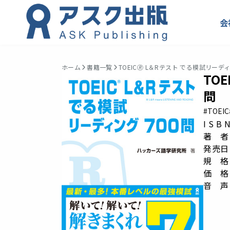
会
ホーム
書籍一覧
TOEIC🄬 L＆Rテスト でる模試リーデ
TO
問
#TOEIC
I S B
著 者
発売日：
規 格： 
価 格
音 声