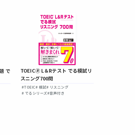
TOEIC🄬 L＆Rテスト でる模試リ
題 で
TOEIC🄬 
スニング700問
策 NEW EDIT
#TOEIC
# 模試
# リスニング
#TOEIC
# 単語・
# でるシリーズ
#音声付き