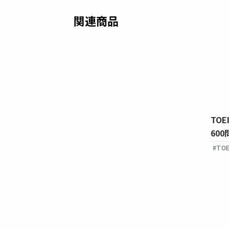
関連商品
TOE
文法問題は20秒
TOEIC🄬 TEST やさしい文法レ
600
ッスン
#TOE
#TOEIC
# 文法
# 入門
#音声付き