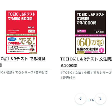
IC🄬 L&Rテスト でる模試
TOEIC🄬 L＆Rテスト 文法問
問
る1000問
IC
# 模試
# でるシリーズ
#音声付き
#TOEIC
# 文法
# 中級
# でるシリーズ
#音声付き
1
/
6