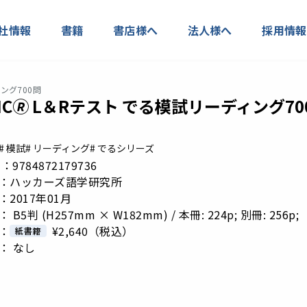
社情報
書籍
書店様へ
法人様へ
採用情報
ィング700問
EIC🄬 L＆Rテスト でる模試リーディング70
# 模試
# リーディング
# でるシリーズ
 N：9784872179736
：ハッカーズ語学研究所
2017年01月
B5判 (H257mm × W182mm) / 本冊: 224p; 別冊: 256p;
：
¥2,640
（税込）
紙書籍
： なし