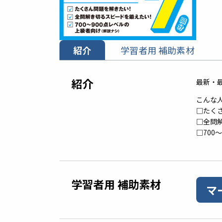
紹介
学習者用 補助素材
紹介
最新・最
こんな
□たく
□全問
□700
学習者用 補助素材
マ