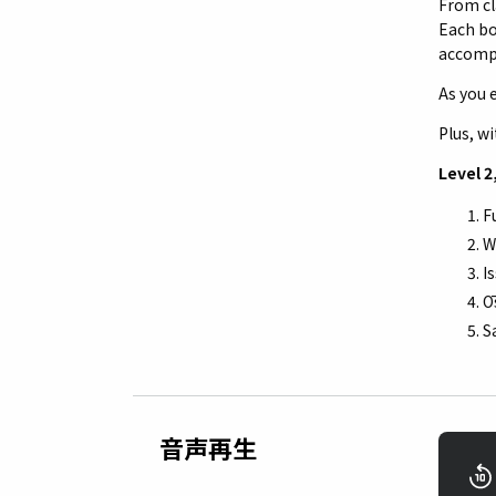
From cla
Each bo
accompl
As you 
Plus, w
Level 2,
F
W
I
Ō
S
音声再生