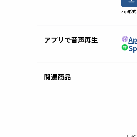
Zip
アプリで音声再生
Ap
Sp
関連商品
の多読授業入門
レベ
レベル別日本語多読ライブラリー