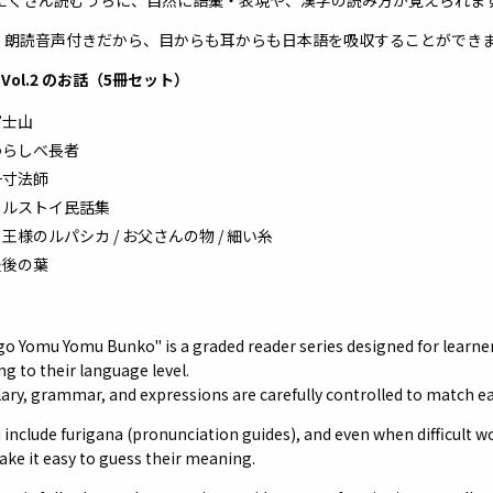
たくさん読むうちに、自然に語彙・表現や、漢字の読み方が覚えられま
、朗読音声付きだから、目からも耳からも日本語を吸収することができ
 Vol.2 のお話（5冊セット）
富士山
わらしべ長者
一寸法師
トルストイ民話集
様のルパシカ / お父さんの物 / 細い糸
最後の葉
o Yomu Yomu Bunko" is a graded reader series designed for learner
ng to their language level.
ary, grammar, and expressions are carefully controlled to match eac
ji include furigana (pronunciation guides), and even when difficult w
ake it easy to guess their meaning.