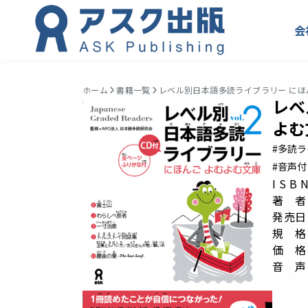
会
ホーム
書籍一覧
レベル別日本語多読ライブラリー にほんご
レベ
よむ文
#多読
#音声付
I S B
著 者
発売日：
規 格：
価 格
音 声