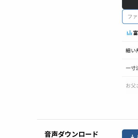
細い
一寸
お父
音声ダウンロード