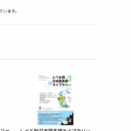
ています。
ラリー
レベル別日本
レベル別日本語多読ライブラリー