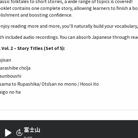
ssic folktales to short stories, a wide range of topics is covered!
oklet contains one complete story, allowing learners to finish a boo
ishment and boosting confidence.
enjoy reading more and more, you’ll naturally build your vocabulary, 
ith included audio recordings. You can absorb Japanese through rea
 Vol. 2 – Story Titles (Set of 5):
ujisan
arashibe chōja
ssunboushi
sama to Rupashika/ Otōsan no mono / Hosoi ito
aigo no ha
富士山