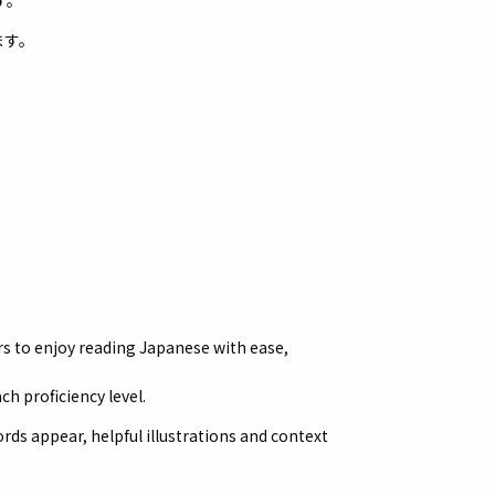
す。
ます。
s to enjoy reading Japanese with ease,
h proficiency level.
ords appear, helpful illustrations and context