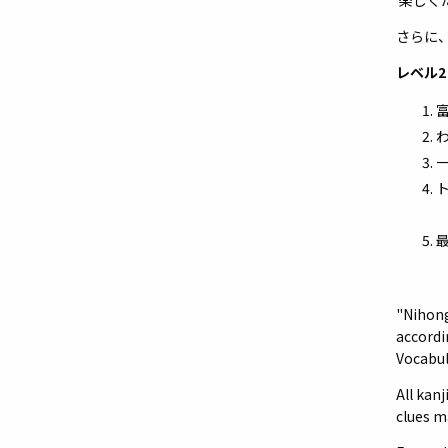
楽しく
さらに
レベル2
王
"Nihong
accordi
Vocabul
All kan
clues m