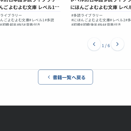
んごよむよむ文庫 レベル1
にほんごよむよむ文庫 レベ
1
Vol.3
読ライブラリー
#多読ライブラリー
ほんごよむよむ文庫
#レベル1
#多読
#にほんごよむよむ文庫
#レベル2
#
級
#初級前半
#N5
#音声付き
#初級
#初級後半
#N4
#音声付き
1
/
6
書籍一覧へ戻る