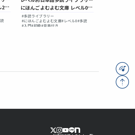
ル2
にほんごよむ
にほんごよむよむ文庫 レベル0
Vol.3
Vol.3
#多読ライブラリ
#多読ライブラリー
多読
#にほんごよむよ
#にほんごよむよむ文庫
#レベル0
#多読
#初級
#初級前半
#
#入門
#初級
#音声付き