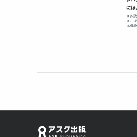
にほ
にほんごよむよむ文庫 レベル4
#多読
#教師向け
Vol.
Vol.2
#多
#多読ライブラリー
#に
#にほんごよむよむ文庫
#レベル4
#多読
#初
#中級
#N3
#N2
#音声付き