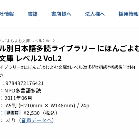
社情報
書籍
書店様へ
法人様へ
採用情報
よむよむ文庫 レベル2 Vol.2
ル別日本語多読ライブラリー にほんごよ
庫 レベル2 Vol.2
ライブラリー
#にほんごよむよむ文庫
#レベル2
#多読
#初級
#初級後半
#N4
き
 N：9784872176421
：NPO多言語多読
2011年06月
 A5判 (H210mm × W148mm) / 24p;
：
¥2,530
（税込）
紙書籍
： あり（
音声データへ
）