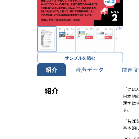
サンプルを読む
紹介
音声データ
関連商
紹介
「にほ
日本語
漢字は
す。
「昔ば
基本的