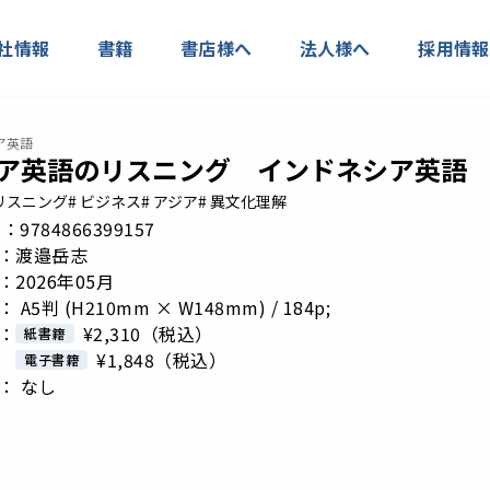
社情報
書籍
書店様へ
法人様へ
採用情報
ア英語
ア英語のリスニング インドネシア英語
リスニング
# ビジネス
# アジア
# 異文化理解
 N：9784866399157
：渡邉岳志
2026年05月
 A5判 (H210mm × W148mm) / 184p;
：
¥2,310
（税込）
紙書籍
¥1,848
（税込）
電子書籍
： なし