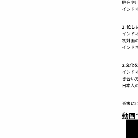
駐在や
インド
1. 
インド
初対面
インド
2.文化
インド
き合い
日本人
巻末に
動画