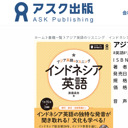
会
ホーム
書籍一覧
アジア英語のリスニング インドネシ
アジ
#英語
#
I S B
著 者
発売日：
規 格：
価 格
音 声