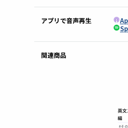
アプリで音声再生
Ap
Sp
関連商品
間で英語の読解
《改訂新版》4週間集中ジム 英語
英文
る本
リスニング 中級 日常・ビジネス
編
編
#リスニング・発音
# 中級
# 英会話
# 中級
# 学習法
#そ