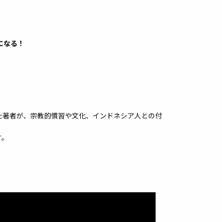
になる！
た著者が、宗教的慣習や文化、インドネシア人との付
す。
。