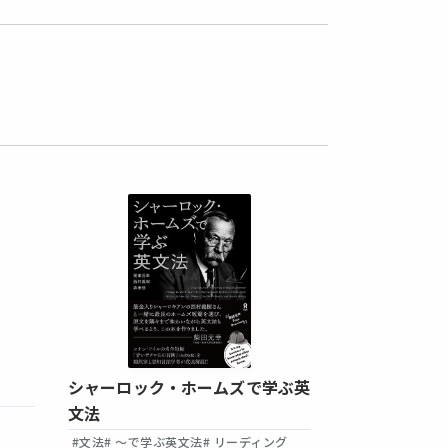
シャーロック・ホームズで学ぶ英
ヘミングウェ
文法
#文法
# ～で学ぶ
#文法
# ～で学ぶ英文法
# リーディング