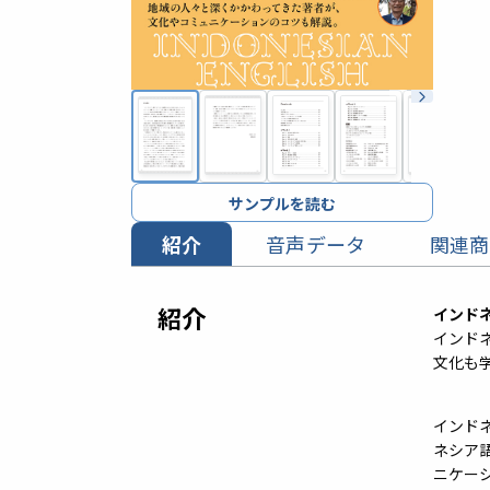
サンプルを読む
紹介
音声データ
関連商
紹介
インド
インド
文化も
インド
ネシア
ニケー