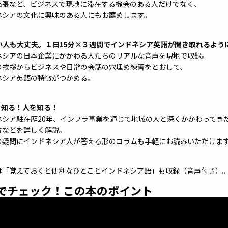
出張など、ビジネスで現地に滞在する機会のある人だけでなく、
ネシアの文化に興味のある人にもお薦めします。
忙しい人も大丈夫。１日15分×３週間でインドネシア英語が聞き取れるよう
ネシアの日本企業にかかわる人たちのリアルな音声を現地で収録。
の挨拶からビジネスや日常の会話の穴埋め練習をとおして、
ネシア英語の特徴がつかめる。
を知る！人を知る！
ネシア駐在歴20年、インフラ事業を通じて地域の人と深くかかわってき
方などを詳しく解説。
の疑問にインドネシア人が答える形のコラムも手軽にお読みいただけま
は「覚えておくと便利なひとことインドネシア語」も収録（音声付き）
でチェック！この本のポイント