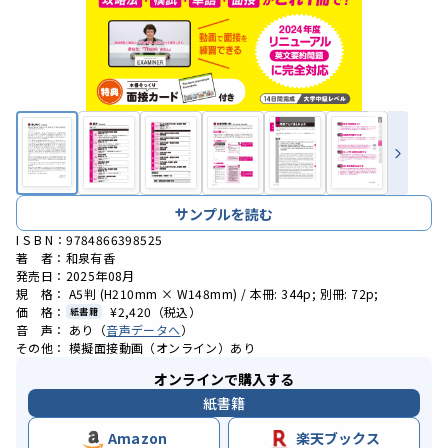
サンプルを読む
I S B N：9784866398525
著 者：和泉有香
発売日：2025年08月
規 格： A5判 (H210mm × W148mm) / 本冊: 344p; 別冊: 72p;
価 格：
¥2,420
（税込）
紙書籍
音 声： あり（
音声データへ
）
その他： 模擬面接動画（オンライン）あり
オンラインで購入する
紙書籍
Amazon
楽天ブックス