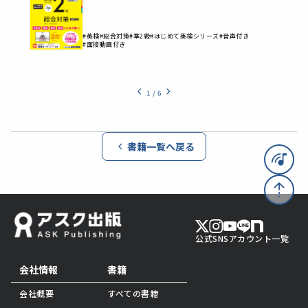
#英検
#総合対策
#準2級
#はじめて英検シリーズ
#音声付き
#面接動画付き
1
/
6
書籍一覧へ戻る
公式SNSアカウント一覧
会社情報
書籍
会社概要
すべての書籍