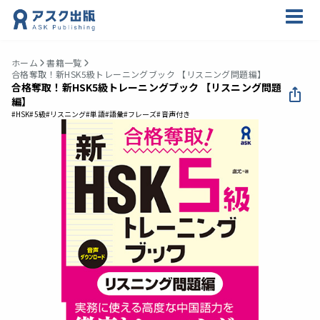
ホーム
書籍一覧
合格奪取！新HSK5級トレーニングブック 【リスニング問題編】
合格奪取！新HSK5級トレーニングブック 【リスニング問題
編】
#HSK
#5級
#リスニング
#単語
#語彙
#フレーズ
#音声付き