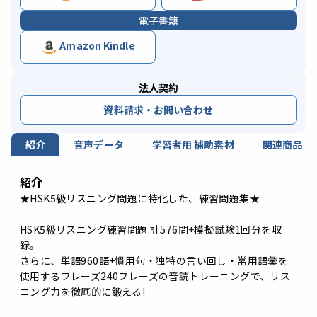
電子書籍
Amazon Kindle
法人契約
資料請求・お問い合わせ
紹介
音声データ
学習者用 補助素材
関連商品
紹介
★HSK5級リスニング問題に特化した、練習問題集★
HSK5級リスニング練習問題:計576問+模擬試験1回分を収
録。
さらに、単語960語+慣用句・独特の言い回し・常用語彙を
使用するフレーズ240フレーズの音読トレーニングで、リス
ニング力を徹底的に鍛える!