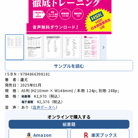
サンプルを読む
I S B N：9784866398181
著 者：盧尤
発売日：2025年01月
規 格： A5判 (H210mm × W148mm) / 本冊: 124p; 別冊: 288p;
価 格：
¥2,970
（税込）
紙書籍
¥2,376
（税込）
電子書籍
音 声： あり（
音声データへ
）
オンラインで購入する
紙書籍
Amazon
楽天ブックス