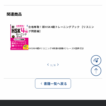
関連商品
作
合格奪取！新HSK4級トレーニングブック 【リスニン
グ問題編】
#HSK
#4級
#リスニング
#単語
#語彙
#フレーズ
#音声付き
1
/
6
書籍一覧へ戻る