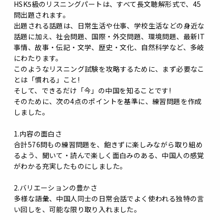
HSK5級のリスニングパートは、すべて長文聴解形式で、45
問出題されます。
出題される話題は、日常生活や仕事、学校生活などの身近な
話題に加え、社会問題、国際・外交問題、環境問題、最新IT
事情、故事・伝記・文学、歴史・文化、自然科学など、多岐
にわたります。
このようなリスニング試験を攻略するために、まず必要なこ
とは「慣れる」こと!
そして、できるだけ「今」の中国を知ることです!
そのために、次の4点のポイントを基準に、練習問題を作成
しました。
1.内容の面白さ
合計576問もの練習問題を、飽きずに楽しみながら取り組め
るよう、聞いて・読んで楽しく面白みのある、中国人の感覚
がわかる充実したものにしました。
2.バリエーションの豊かさ
多様な語彙、中国人同士の日常会話でよく使われる独特の言
い回しを、可能な限り取り入れました。