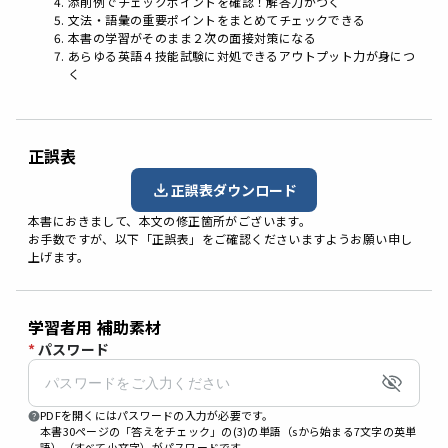
添削例でチェックポイントを確認！解答力がつく
文法・語彙の重要ポイントをまとめてチェックできる
本書の学習がそのまま２次の面接対策になる
あらゆる英語４技能試験に対処できるアウトプット力が身につ
く
正誤表
正誤表ダウンロード
本書におきまして、本文の修正箇所がございます。
お手数ですが、以下「正誤表」をご確認くださいますようお願い申し
上げます。
学習者用 補助素材
*
パスワード
PDFを開くにはパスワードの入力が必要です。
本書30ページの「答えをチェック」の(3)の単語（sから始まる7文字の英単
語）（すべて小文字）がパスワードです。