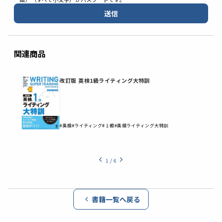
送信
関連商品
改訂版 英検1級ライティング大特訓
#英検
#ライティング
#１級
#英検ライティング大特訓
1
/
6
書籍一覧へ戻る