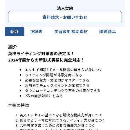
法人契約
資料請求・お問い合わせ
紹介
正誤表
学習者用 補助素材
関連商品
紹介
英検ライティング対策書の決定版！
2024年度からの新形式英検に完全対応！
エッセイ問題とEメール問題の解き方が身につく
ライティング問題が得意分野になる
必要な語彙力・文法力がマスターできる
添削例でチェックポイントが確認できる
ダウンロードコンテンツで万全の対策ができる
2次の面接対策にもなる
本書の特徴
英文エッセイの基本となる明快な構成力が身につく
あらゆるテーマに対応できるアイディア力が身につく
合格答案を書くために必要な語彙力が身につく