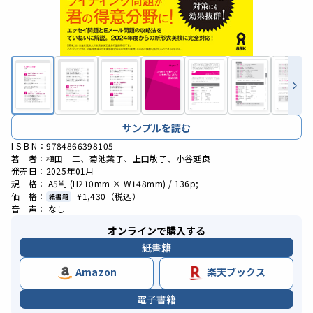
サンプルを読む
I S B N：9784866398105
著 者：植田一三、菊池葉子、上田敏子、小谷延良
発売日：2025年01月
規 格： A5判 (H210mm × W148mm) / 136p;
価 格：
¥1,430
（税込）
紙書籍
音 声： なし
オンラインで購入する
紙書籍
Amazon
楽天ブックス
電子書籍