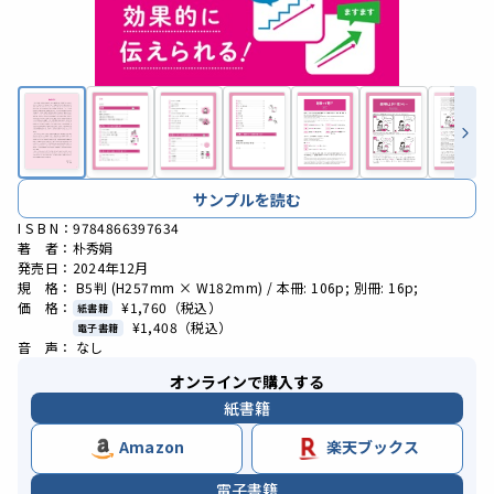
サンプルを読む
I S B N：9784866397634
著 者：朴秀娟
発売日：2024年12月
規 格： B5判 (H257mm × W182mm) / 本冊: 106p; 別冊: 16p;
価 格：
¥1,760
（税込）
紙書籍
¥1,408
（税込）
電子書籍
音 声： なし
オンラインで購入する
紙書籍
Amazon
楽天ブックス
電子書籍