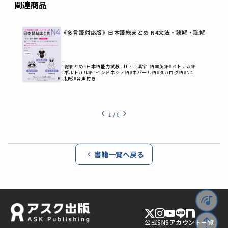
関連商品
《多言語対応版》日本語総まとめ N4文法・読解・聴解
#総まとめ
#日本語能力試験
#JLPT
#漢字
#語彙英語
#ベトナム語
#ポルトガル語
#インドネシア語
#ネパール語
#タガログ語
#N4
#初級
#音声付き
1
/
6
書籍一覧へ戻る
公式SNSアカウント一覧