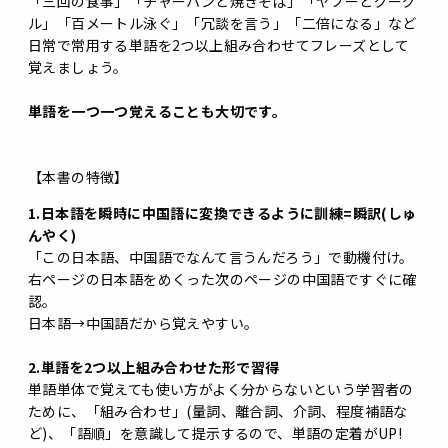
「三回の食事」「チャーハンと焼きそば」「ヤフーとグーグ
ル」「百メートル泳ぐ」「冗談を言う」「二倍になる」など
日常で常用する単語を2つ以上組み合わせてフレーズとして
覚えましょう。
単語を一つ一つ覚えることも大切です。
【本書の特徴】
1.日本語を瞬時に中国語に変換できるように訓練=瞬訳(しゅ
んやく)
「この日本語、中国語でなんて言うんだろう」で動機付け。
右ページの日本語をめくった次のページの中国語ですぐに確
認。
日本語→中国語だから覚えやすい。
2.単語を2つ以上組み合わせた形で習得
単語単体で覚えても使い方がよく分からないという学習者の
ために、「組み合わせ」(量詞、離合詞、介詞、程度補語な
ど)、「語順」を意識して提示するので、単語の定着がUP!