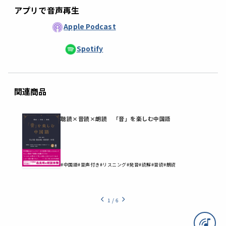
アプリで音声再生
Apple Podcast
Spotify
関連商品
聴読×音読×朗読 「音」を楽しむ中国語
#中国語
#音声付き
#リスニング
#発音
#読解
#音読
#朗読
1
/
6