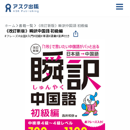
ホーム
書籍一覧
《改訂新版》瞬訳中国語 初級編
《改訂新版》瞬訳中国語 初級編
#フレーズ
#会話
#入門
#初級
#単語
#語彙
#音声付き