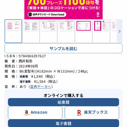
サンプルを読む
I S B N：9784866397627
著 者：西井和弥
発売日：2024年08月
規 格： B6変型判 (H182mm × W132mm) / 248p;
価 格：
¥1,980
（税込）
紙書籍
¥1,584
（税込）
電子書籍
音 声： あり（
音声データへ
）
オンラインで購入する
紙書籍
Amazon
楽天ブックス
電子書籍