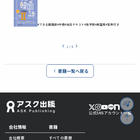
#できる韓国語
#中級
#総合テキスト
#独学用
#教室用
#音声付き
1
/
6
書籍一覧へ戻る
公式SNSアカウント一覧
会社情報
書籍
会社概要
すべての書籍