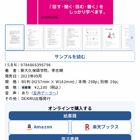
サンプルを読む
I S B N：9784866396798
著 者：新大久保語学院、李志暎
発売日：2023年09月
規 格： B5判 (H257mm × W182mm) / 本冊: 208p; 別冊: 20p;
価 格：
¥2,200
（税込）
紙書籍
音 声： あり（
音声データへ
）
その他： DEKIRU出版発行
オンラインで購入する
紙書籍
Amazon
楽天ブックス
電子書籍