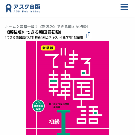
ホーム
書籍一覧
《新装版》できる韓国語初級Ⅰ
《新装版》できる韓国語初級Ⅰ
#できる韓国語
#入門
#初級
#総合テキスト
#独学用
#教室用