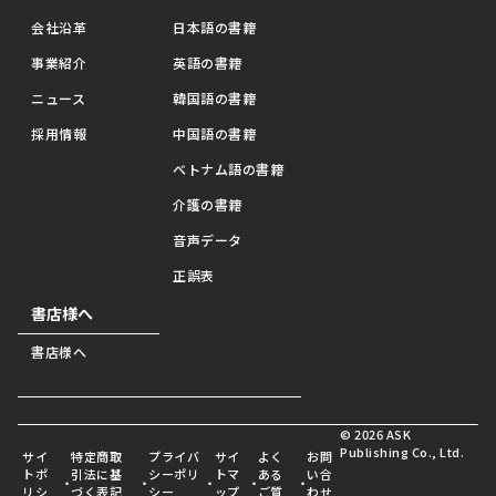
会社沿革
日本語の書籍
事業紹介
英語の書籍
ニュース
韓国語の書籍
採用情報
中国語の書籍
ベトナム語の書籍
介護の書籍
音声データ
正誤表
書店様へ
書店様へ
© 2026 ASK
Publishing Co., Ltd.
サイ
特定商取
プライバ
サイ
よく
お問
トポ
引法に基
シーポリ
トマ
ある
い合
・
・
・
・
・
リシ
づく表記
シー
ップ
ご質
わせ