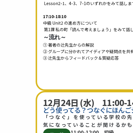
Lesson2-1、4-3、7-1のいずれかをみて話しま
17:10-18:10
中級 Unit2 の進め方について
第1課 私の町「読んで考えましょう」をみて話
～流れ～
① 著者の辻先生からの解説
② グループに分かれてアイディアや疑問点を共
③ 辻先生からフィードバック＆質疑応答
12月24日 (水) 11:00-1
どう使ってる？つなぐにほんご
「つなぐ」を使っている学校の先
気になっていることが聞けるか
11:00-12:00 初級