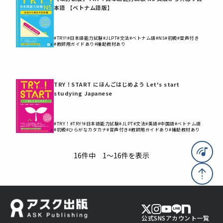
本語 【ベトナム語版】
#TRY!
#日本語能力試験
#JLPT
#文法
#ベトナム語
#N5
#初級
#音声付き
#教師用ガイドあり
#補助教材あり
TRY！START にほんごはじめよう Let's start
studying Japanese
#TRY！
#TRY!
#日本語能力試験
#JLPT
#文法
#英語
#中国語
#ベトナム語
#初級
#ひらがなカタカナ
#音声付き
#教師用ガイドあり
#補助教材あり
16件中 1～16件を表示
公式SNSアカウント一覧