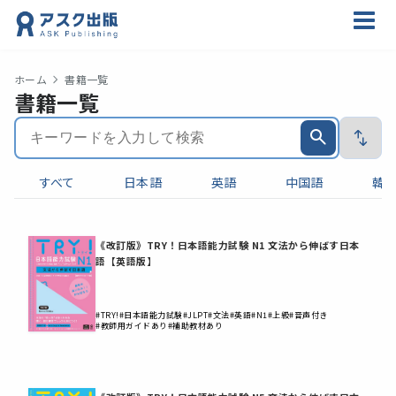
ホーム
書籍一覧
書籍一覧
すべて
日本語
英語
中国語
韓
《改訂版》TRY！日本語能力試験 N1 文法から伸ばす日本
語【英語版】
#TRY!
#日本語能力試験
#JLPT
#文法
#英語
#N1
#上級
#音声付き
#教師用ガイドあり
#補助教材あり